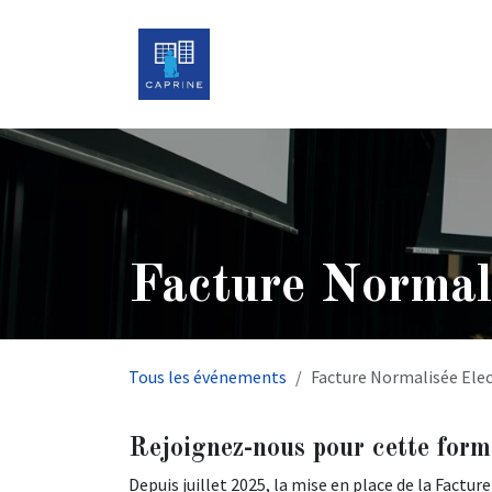
Se rendre au contenu
Accueil
À propos
Facture Normal
Tous les événements
Facture Normalisée Ele
Rejoignez-nous pour cette form
Depuis juillet 2025, la mise en place de la Factu