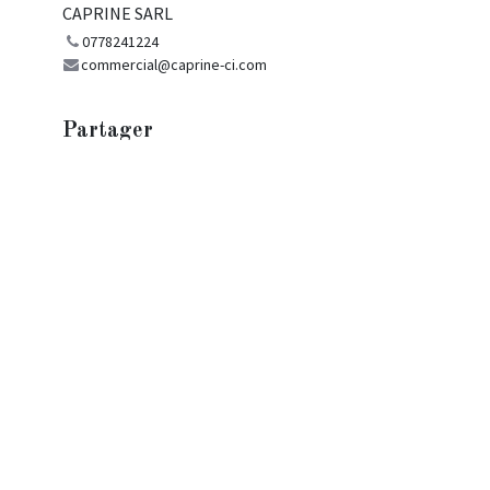
CAPRINE SARL
0778241224
commercial@caprine-ci.com
Partager
Découvrez ce que les gens voient et
disent à propos de cet événement et
rejoignez la conversation.
Ivoire